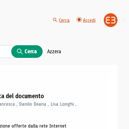
Cerca
Accedi
Cerca
Azzera
gica del documento
ancesca , Danilo Deana , Lisa Longhi ,
azione offerte dalla rete Internet