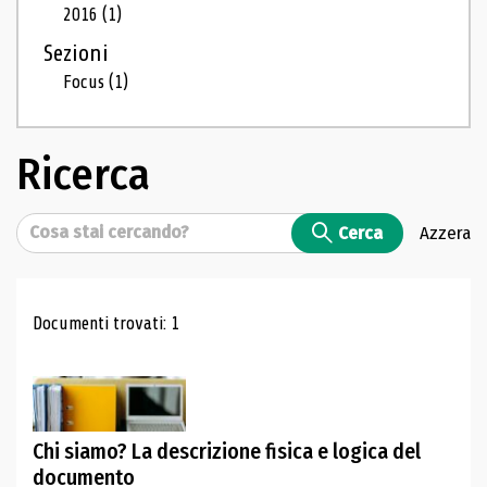
2016
(1)
Sezioni
Focus
(1)
Ricerca
Cerca
Cerca
Azzera
Risultati di ricerca
Documenti trovati: 1
Chi siamo? La descrizione fisica e logica del
documento