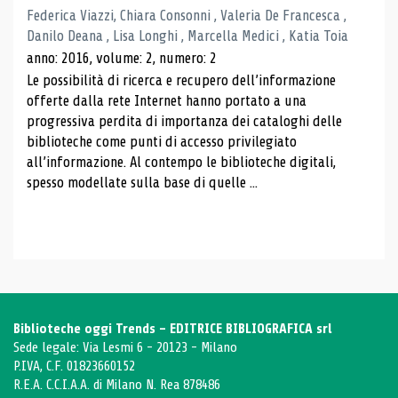
Federica Viazzi, Chiara Consonni , Valeria De Francesca ,
Danilo Deana , Lisa Longhi , Marcella Medici , Katia Toia
anno: 2016, volume: 2, numero: 2
Le possibilità di ricerca e recupero dell’informazione
offerte dalla rete Internet hanno portato a una
progressiva perdita di importanza dei cataloghi delle
biblioteche come punti di accesso privilegiato
all’informazione. Al contempo le biblioteche digitali,
spesso modellate sulla base di quelle ...
Biblioteche oggi Trends - EDITRICE BIBLIOGRAFICA srl
Sede legale: Via Lesmi 6 - 20123 - Milano
P.IVA, C.F. 01823660152
R.E.A. C.C.I.A.A. di Milano N. Rea 878486