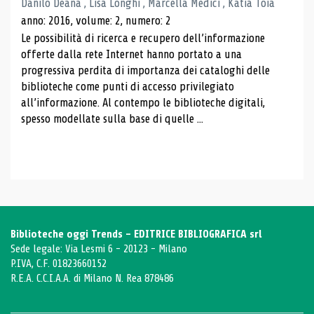
Danilo Deana , Lisa Longhi , Marcella Medici , Katia Toia
anno: 2016, volume: 2, numero: 2
Le possibilità di ricerca e recupero dell’informazione
offerte dalla rete Internet hanno portato a una
progressiva perdita di importanza dei cataloghi delle
biblioteche come punti di accesso privilegiato
all’informazione. Al contempo le biblioteche digitali,
spesso modellate sulla base di quelle ...
Biblioteche oggi Trends - EDITRICE BIBLIOGRAFICA srl
Sede legale: Via Lesmi 6 - 20123 - Milano
P.IVA, C.F. 01823660152
R.E.A. C.C.I.A.A. di Milano N. Rea 878486