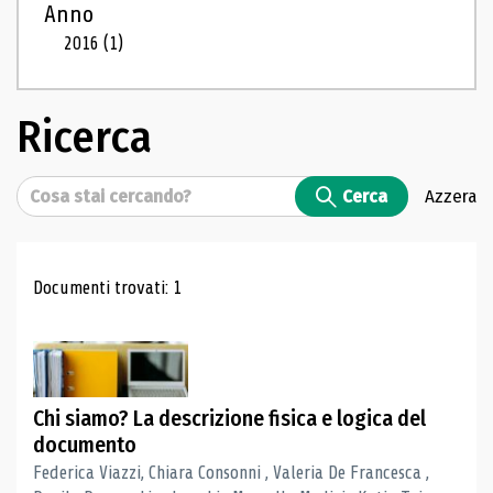
Anno
2016
(1)
Ricerca
Cerca
Cerca
Azzera
Risultati di ricerca
Documenti trovati: 1
Chi siamo? La descrizione fisica e logica del
documento
Federica Viazzi, Chiara Consonni , Valeria De Francesca ,