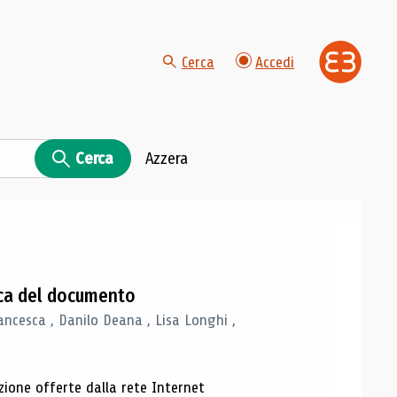
Cerca
Accedi
Cerca
Azzera
gica del documento
ancesca , Danilo Deana , Lisa Longhi ,
azione offerte dalla rete Internet