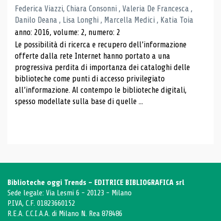
Federica Viazzi, Chiara Consonni , Valeria De Francesca ,
Danilo Deana , Lisa Longhi , Marcella Medici , Katia Toia
anno: 2016, volume: 2, numero: 2
Le possibilità di ricerca e recupero dell’informazione
offerte dalla rete Internet hanno portato a una
progressiva perdita di importanza dei cataloghi delle
biblioteche come punti di accesso privilegiato
all’informazione. Al contempo le biblioteche digitali,
spesso modellate sulla base di quelle ...
Biblioteche oggi Trends - EDITRICE BIBLIOGRAFICA srl
Sede legale: Via Lesmi 6 - 20123 - Milano
P.IVA, C.F. 01823660152
R.E.A. C.C.I.A.A. di Milano N. Rea 878486