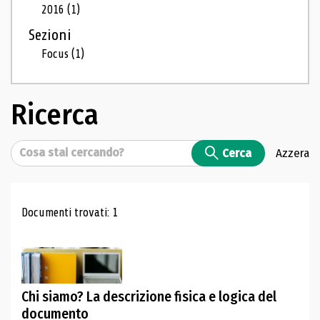
2016
(1)
Sezioni
Focus
(1)
Ricerca
Cerca
Cerca
Azzera
Risultati di ricerca
Documenti trovati: 1
Chi siamo? La descrizione fisica e logica del
documento