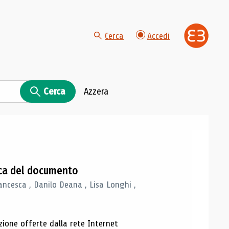
Cerca
Accedi
Cerca
Azzera
gica del documento
ancesca , Danilo Deana , Lisa Longhi ,
azione offerte dalla rete Internet