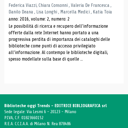
Federica Viazzi, Chiara Consonni , Valeria De Francesca ,
Danilo Deana , Lisa Longhi , Marcella Medici , Katia Toia
anno: 2016, volume: 2, numero: 2
Le possibilità di ricerca e recupero dell’informazione
offerte dalla rete Internet hanno portato a una
progressiva perdita di importanza dei cataloghi delle
biblioteche come punti di accesso privilegiato
all’informazione. Al contempo le biblioteche digitali,
spesso modellate sulla base di quelle ...
Biblioteche oggi Trends - EDITRICE BIBLIOGRAFICA srl
Sede legale: Via Lesmi 6 - 20123 - Milano
P.IVA, C.F. 01823660152
R.E.A. C.C.I.A.A. di Milano N. Rea 878486