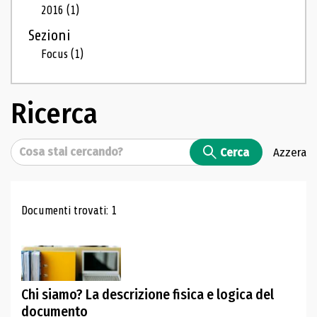
2016
(1)
Sezioni
Focus
(1)
Ricerca
Cerca
Cerca
Azzera
Risultati di ricerca
Documenti trovati: 1
Chi siamo? La descrizione fisica e logica del
documento