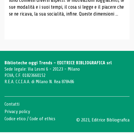
sono connessi diversi aspetti: le motivazioni soggiacenti, le
sue modalità e i suoi tempi, il cosa si legge e il piacere che
se ne ricava, la sua socialità, infine. Queste dimensioni ...
Biblioteche oggi Trends - EDITRICE BIBLIOGRAFICA srl
Sede legale: Via Lesmi 6 - 20123 - Milano
P.IVA, C.F. 01823660152
R.E.A. C.C.I.A.A. di Milano N. Rea 878486
Contatti
Privacy policy
Codice etico
/
Code of ethics
© 2023, Editrice Bibliografica