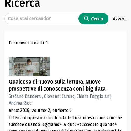
Ricerca
Cerca
Cerca
Azzera
Risultati di ricerca
Documenti trovati: 1
Qualcosa di nuovo sulla lettura. Nuove
prospettive di conoscenza con i big data
Stefano Bandera , Giovanni Caruso, Chiara Faggiolani,
Andrea Ricci
anno: 2016, volume: 2, numero: 1
Il tema di questo articolo è la lettura intesa come «ciò che
succede quando leggiamo». A quel «succedere quando»