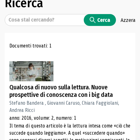
Ricerca
Cerca
Cerca
Azzera
Risultati di ricerca
Documenti trovati: 1
Qualcosa di nuovo sulla lettura. Nuove
prospettive di conoscenza con i big data
Stefano Bandera , Giovanni Caruso, Chiara Faggiolani,
Andrea Ricci
anno: 2016, volume: 2, numero: 1
Il tema di questo articolo è la lettura intesa come «ciò che
succede quando leggiamo». A quel «succedere quando»