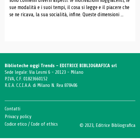
sono connessi diversi aspetti: le motivazioni soggiacenti, le
sue modalità e i suoi tempi, il cosa si legge e il piacere che
se ne ricava, la sua socialità, infine. Queste dimensioni ...
Biblioteche oggi Trends - EDITRICE BIBLIOGRAFICA srl
Sede legale: Via Lesmi 6 - 20123 - Milano
P.IVA, C.F. 01823660152
R.E.A. C.C.I.A.A. di Milano N. Rea 878486
Contatti
Privacy policy
Codice etico
/
Code of ethics
© 2023, Editrice Bibliografica