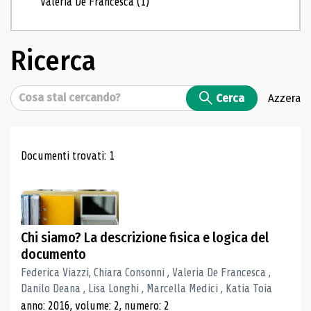
Valeria De Francesca
(1)
Ricerca
Cerca
Cerca
Azzera
Risultati di ricerca
Documenti trovati: 1
Chi siamo? La descrizione fisica e logica del
documento
Federica Viazzi, Chiara Consonni , Valeria De Francesca ,
Danilo Deana , Lisa Longhi , Marcella Medici , Katia Toia
anno: 2016, volume: 2, numero: 2