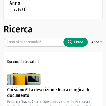
Anno
2016
(1)
Ricerca
Cerca
Cerca
Azzera
Risultati di ricerca
Documenti trovati: 1
Chi siamo? La descrizione fisica e logica del
documento
Federica Viazzi, Chiara Consonni , Valeria De Francesca ,