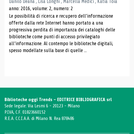
Danilo Deana , Lisa Longhi , Marcella Medici , Katia Toia
anno: 2016, volume: 2, numero: 2
Le possibilità di ricerca e recupero dell’informazione
offerte dalla rete Internet hanno portato a una
progressiva perdita di importanza dei cataloghi delle
biblioteche come punti di accesso privilegiato
all’informazione. Al contempo le biblioteche digitali,
spesso modellate sulla base di quelle ...
Biblioteche oggi Trends - EDITRICE BIBLIOGRAFICA srl
Sede legale: Via Lesmi 6 - 20123 - Milano
P.IVA, C.F. 01823660152
R.E.A. C.C.I.A.A. di Milano N. Rea 878486