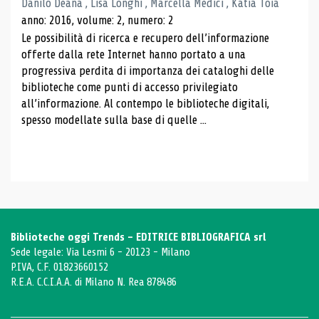
Danilo Deana , Lisa Longhi , Marcella Medici , Katia Toia
anno: 2016, volume: 2, numero: 2
Le possibilità di ricerca e recupero dell’informazione
offerte dalla rete Internet hanno portato a una
progressiva perdita di importanza dei cataloghi delle
biblioteche come punti di accesso privilegiato
all’informazione. Al contempo le biblioteche digitali,
spesso modellate sulla base di quelle ...
Biblioteche oggi Trends - EDITRICE BIBLIOGRAFICA srl
Sede legale: Via Lesmi 6 - 20123 - Milano
P.IVA, C.F. 01823660152
R.E.A. C.C.I.A.A. di Milano N. Rea 878486