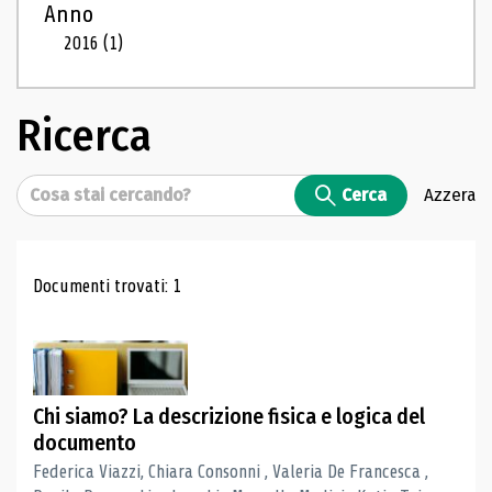
Anno
2016
(1)
Ricerca
Cerca
Cerca
Azzera
Risultati di ricerca
Documenti trovati: 1
Chi siamo? La descrizione fisica e logica del
documento
Federica Viazzi, Chiara Consonni , Valeria De Francesca ,