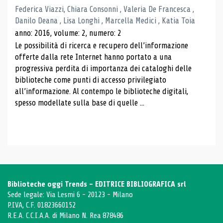
Federica Viazzi, Chiara Consonni , Valeria De Francesca ,
Danilo Deana , Lisa Longhi , Marcella Medici , Katia Toia
anno: 2016, volume: 2, numero: 2
Le possibilità di ricerca e recupero dell’informazione
offerte dalla rete Internet hanno portato a una
progressiva perdita di importanza dei cataloghi delle
biblioteche come punti di accesso privilegiato
all’informazione. Al contempo le biblioteche digitali,
spesso modellate sulla base di quelle ...
Biblioteche oggi Trends - EDITRICE BIBLIOGRAFICA srl
Sede legale: Via Lesmi 6 - 20123 - Milano
P.IVA, C.F. 01823660152
R.E.A. C.C.I.A.A. di Milano N. Rea 878486