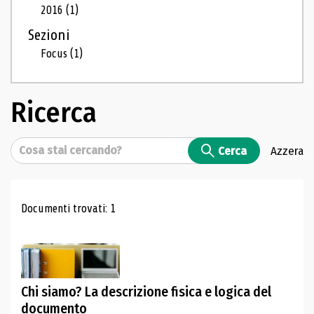
2016
(1)
Sezioni
Focus
(1)
Ricerca
Cerca
Cerca
Azzera
Risultati di ricerca
Documenti trovati: 1
Chi siamo? La descrizione fisica e logica del
documento