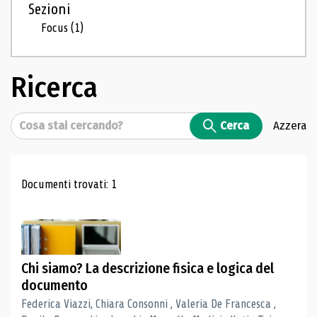
Sezioni
Focus
(1)
Ricerca
Cerca
Cerca
Azzera
Risultati di ricerca
Documenti trovati: 1
Chi siamo? La descrizione fisica e logica del
documento
Federica Viazzi, Chiara Consonni , Valeria De Francesca ,