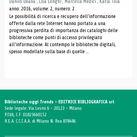
Danilo Deana , Lisa Longhi , Marcella Medici , Katia Toia
anno: 2016, volume: 2, numero: 2
Le possibilità di ricerca e recupero dell’informazione
offerte dalla rete Internet hanno portato a una
progressiva perdita di importanza dei cataloghi delle
biblioteche come punti di accesso privilegiato
all’informazione. Al contempo le biblioteche digitali,
spesso modellate sulla base di quelle ...
Biblioteche oggi Trends - EDITRICE BIBLIOGRAFICA srl
Sede legale: Via Lesmi 6 - 20123 - Milano
P.IVA, C.F. 01823660152
R.E.A. C.C.I.A.A. di Milano N. Rea 878486