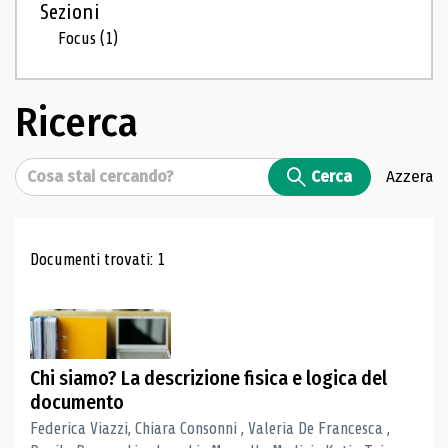
Sezioni
Focus
(1)
Ricerca
Cerca
Cerca
Azzera
Risultati di ricerca
Documenti trovati: 1
Chi siamo? La descrizione fisica e logica del
documento
Federica Viazzi, Chiara Consonni , Valeria De Francesca ,