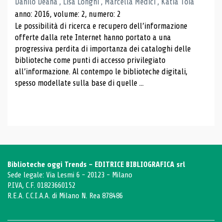
Danilo Deana , Lisa Longhi , Marcella Medici , Katia Toia
anno: 2016, volume: 2, numero: 2
Le possibilità di ricerca e recupero dell’informazione
offerte dalla rete Internet hanno portato a una
progressiva perdita di importanza dei cataloghi delle
biblioteche come punti di accesso privilegiato
all’informazione. Al contempo le biblioteche digitali,
spesso modellate sulla base di quelle ...
Biblioteche oggi Trends - EDITRICE BIBLIOGRAFICA srl
Sede legale: Via Lesmi 6 - 20123 - Milano
P.IVA, C.F. 01823660152
R.E.A. C.C.I.A.A. di Milano N. Rea 878486