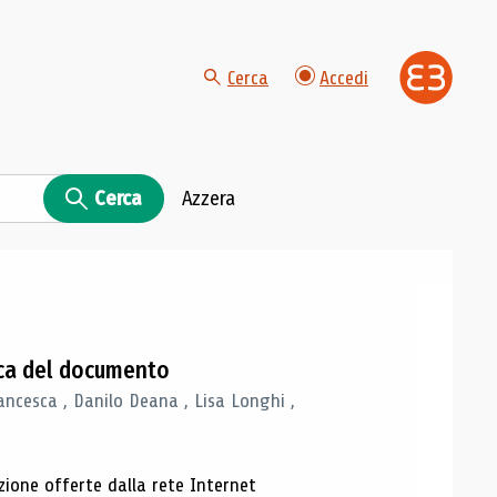
Cerca
Accedi
Cerca
Azzera
gica del documento
ancesca , Danilo Deana , Lisa Longhi ,
azione offerte dalla rete Internet