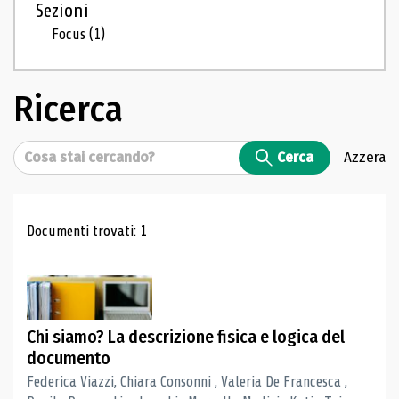
Sezioni
Focus
(1)
Ricerca
Cerca
Cerca
Azzera
Risultati di ricerca
Documenti trovati: 1
Chi siamo? La descrizione fisica e logica del
documento
Federica Viazzi, Chiara Consonni , Valeria De Francesca ,