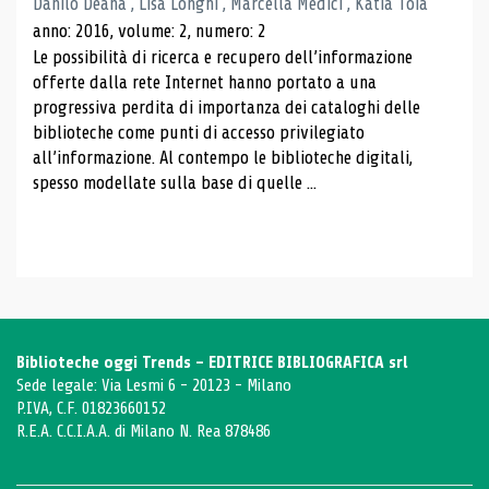
Danilo Deana , Lisa Longhi , Marcella Medici , Katia Toia
anno: 2016, volume: 2, numero: 2
Le possibilità di ricerca e recupero dell’informazione
offerte dalla rete Internet hanno portato a una
progressiva perdita di importanza dei cataloghi delle
biblioteche come punti di accesso privilegiato
all’informazione. Al contempo le biblioteche digitali,
spesso modellate sulla base di quelle ...
Biblioteche oggi Trends - EDITRICE BIBLIOGRAFICA srl
Sede legale: Via Lesmi 6 - 20123 - Milano
P.IVA, C.F. 01823660152
R.E.A. C.C.I.A.A. di Milano N. Rea 878486