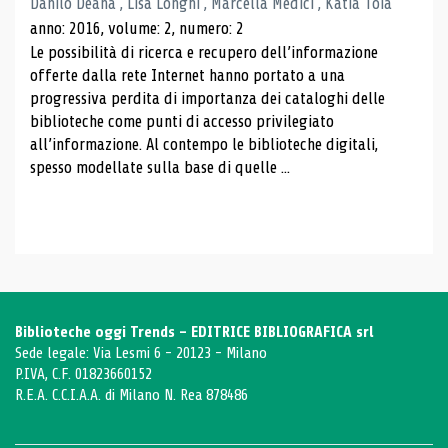
Danilo Deana , Lisa Longhi , Marcella Medici , Katia Toia
anno: 2016, volume: 2, numero: 2
Le possibilità di ricerca e recupero dell’informazione
offerte dalla rete Internet hanno portato a una
progressiva perdita di importanza dei cataloghi delle
biblioteche come punti di accesso privilegiato
all’informazione. Al contempo le biblioteche digitali,
spesso modellate sulla base di quelle ...
Biblioteche oggi Trends - EDITRICE BIBLIOGRAFICA srl
Sede legale: Via Lesmi 6 - 20123 - Milano
P.IVA, C.F. 01823660152
R.E.A. C.C.I.A.A. di Milano N. Rea 878486