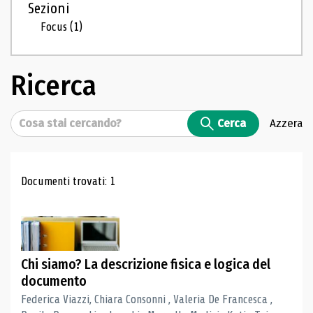
Sezioni
Focus
(1)
Ricerca
Cerca
Cerca
Azzera
Risultati di ricerca
Documenti trovati: 1
Chi siamo? La descrizione fisica e logica del
documento
Federica Viazzi, Chiara Consonni , Valeria De Francesca ,