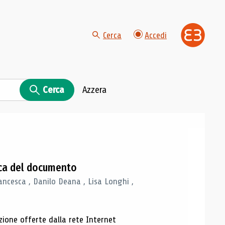
Cerca
Accedi
Cerca
Azzera
gica del documento
ancesca , Danilo Deana , Lisa Longhi ,
azione offerte dalla rete Internet