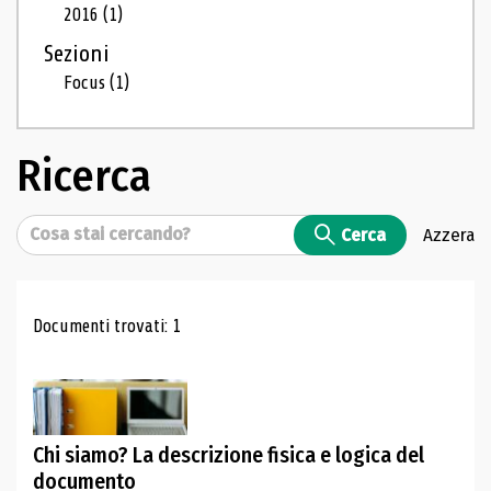
2016
(1)
Sezioni
Focus
(1)
Ricerca
Cerca
Cerca
Azzera
Risultati di ricerca
Documenti trovati: 1
Chi siamo? La descrizione fisica e logica del
documento