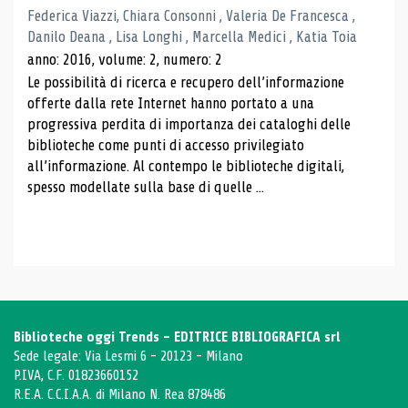
Federica Viazzi, Chiara Consonni , Valeria De Francesca ,
Danilo Deana , Lisa Longhi , Marcella Medici , Katia Toia
anno: 2016, volume: 2, numero: 2
Le possibilità di ricerca e recupero dell’informazione
offerte dalla rete Internet hanno portato a una
progressiva perdita di importanza dei cataloghi delle
biblioteche come punti di accesso privilegiato
all’informazione. Al contempo le biblioteche digitali,
spesso modellate sulla base di quelle ...
Biblioteche oggi Trends - EDITRICE BIBLIOGRAFICA srl
Sede legale: Via Lesmi 6 - 20123 - Milano
P.IVA, C.F. 01823660152
R.E.A. C.C.I.A.A. di Milano N. Rea 878486