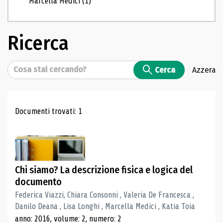
Marcella Medici
(1)
Ricerca
Cerca
Cerca
Azzera
Risultati di ricerca
Documenti trovati: 1
Chi siamo? La descrizione fisica e logica del
documento
Federica Viazzi, Chiara Consonni , Valeria De Francesca ,
Danilo Deana , Lisa Longhi , Marcella Medici , Katia Toia
anno: 2016, volume: 2, numero: 2