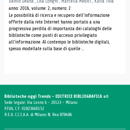
Danilo Deana , Lisa Longhi , Marcella Medici , Katia Toia
anno: 2016, volume: 2, numero: 2
Le possibilità di ricerca e recupero dell’informazione
offerte dalla rete Internet hanno portato a una
progressiva perdita di importanza dei cataloghi delle
biblioteche come punti di accesso privilegiato
all’informazione. Al contempo le biblioteche digitali,
spesso modellate sulla base di quelle ...
Biblioteche oggi Trends - EDITRICE BIBLIOGRAFICA srl
Sede legale: Via Lesmi 6 - 20123 - Milano
P.IVA, C.F. 01823660152
R.E.A. C.C.I.A.A. di Milano N. Rea 878486