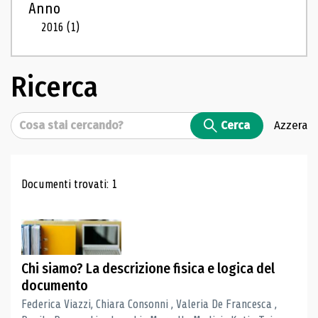
Anno
2016
(1)
Ricerca
Cerca
Cerca
Azzera
Risultati di ricerca
Documenti trovati: 1
Chi siamo? La descrizione fisica e logica del
documento
Federica Viazzi, Chiara Consonni , Valeria De Francesca ,