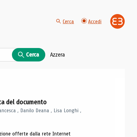
Cerca
Accedi
Cerca
Azzera
gica del documento
ancesca , Danilo Deana , Lisa Longhi ,
azione offerte dalla rete Internet