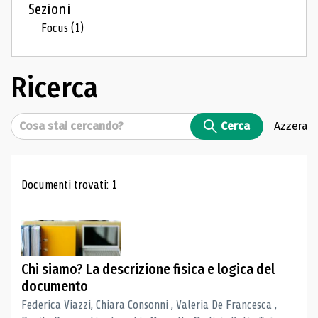
Sezioni
Focus
(1)
Ricerca
Cerca
Cerca
Azzera
Risultati di ricerca
Documenti trovati: 1
Chi siamo? La descrizione fisica e logica del
documento
Federica Viazzi, Chiara Consonni , Valeria De Francesca ,