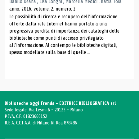
Danilo Deana , Lisa Longhi , Marcella Medici , Katia Toia
anno: 2016, volume: 2, numero: 2
Le possibilità di ricerca e recupero dell’informazione
offerte dalla rete Internet hanno portato a una
progressiva perdita di importanza dei cataloghi delle
biblioteche come punti di accesso privilegiato
all’informazione. Al contempo le biblioteche digitali,
spesso modellate sulla base di quelle ...
Biblioteche oggi Trends - EDITRICE BIBLIOGRAFICA srl
Sede legale: Via Lesmi 6 - 20123 - Milano
P.IVA, C.F. 01823660152
R.E.A. C.C.I.A.A. di Milano N. Rea 878486