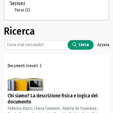
Sezioni
Focus
(1)
Ricerca
Cerca
Cerca
Azzera
Risultati di ricerca
Documenti trovati: 1
Chi siamo? La descrizione fisica e logica del
documento
Federica Viazzi, Chiara Consonni , Valeria De Francesca ,