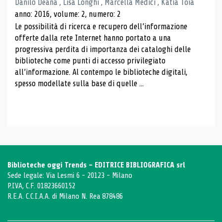
Danilo Deana , Lisa Longhi , Marcella Medici , Katia Toia
anno: 2016, volume: 2, numero: 2
Le possibilità di ricerca e recupero dell’informazione
offerte dalla rete Internet hanno portato a una
progressiva perdita di importanza dei cataloghi delle
biblioteche come punti di accesso privilegiato
all’informazione. Al contempo le biblioteche digitali,
spesso modellate sulla base di quelle ...
Biblioteche oggi Trends - EDITRICE BIBLIOGRAFICA srl
Sede legale: Via Lesmi 6 - 20123 - Milano
P.IVA, C.F. 01823660152
R.E.A. C.C.I.A.A. di Milano N. Rea 878486