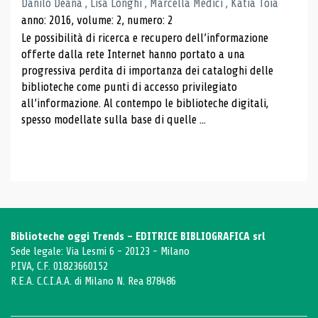
Danilo Deana , Lisa Longhi , Marcella Medici , Katia Toia
anno: 2016, volume: 2, numero: 2
Le possibilità di ricerca e recupero dell’informazione
offerte dalla rete Internet hanno portato a una
progressiva perdita di importanza dei cataloghi delle
biblioteche come punti di accesso privilegiato
all’informazione. Al contempo le biblioteche digitali,
spesso modellate sulla base di quelle ...
Biblioteche oggi Trends - EDITRICE BIBLIOGRAFICA srl
Sede legale: Via Lesmi 6 - 20123 - Milano
P.IVA, C.F. 01823660152
R.E.A. C.C.I.A.A. di Milano N. Rea 878486