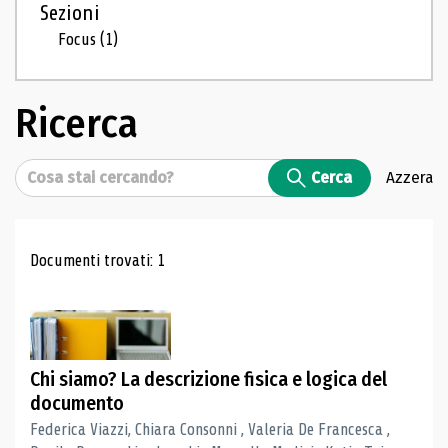
Sezioni
Focus
(1)
Ricerca
Cerca
Cerca
Azzera
Risultati di ricerca
Documenti trovati: 1
Chi siamo? La descrizione fisica e logica del
documento
Federica Viazzi, Chiara Consonni , Valeria De Francesca ,