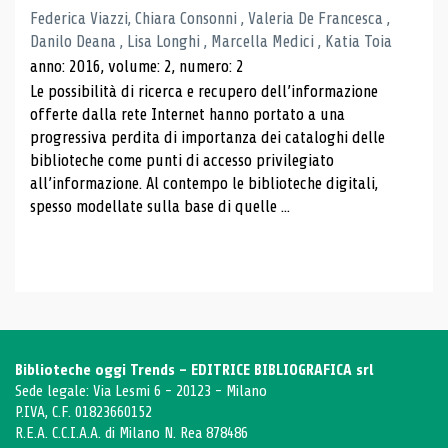
Federica Viazzi, Chiara Consonni , Valeria De Francesca ,
Danilo Deana , Lisa Longhi , Marcella Medici , Katia Toia
anno: 2016, volume: 2, numero: 2
Le possibilità di ricerca e recupero dell’informazione
offerte dalla rete Internet hanno portato a una
progressiva perdita di importanza dei cataloghi delle
biblioteche come punti di accesso privilegiato
all’informazione. Al contempo le biblioteche digitali,
spesso modellate sulla base di quelle ...
Biblioteche oggi Trends - EDITRICE BIBLIOGRAFICA srl
Sede legale: Via Lesmi 6 - 20123 - Milano
P.IVA, C.F. 01823660152
R.E.A. C.C.I.A.A. di Milano N. Rea 878486