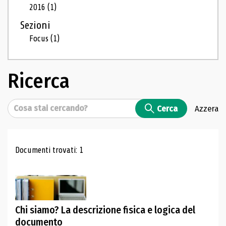
2016
(1)
Sezioni
Focus
(1)
Ricerca
Cerca
Cerca
Azzera
Risultati di ricerca
Documenti trovati: 1
Chi siamo? La descrizione fisica e logica del
documento