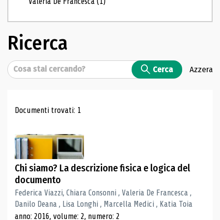
Valeria De Francesca
(1)
Ricerca
Cerca
Cerca
Azzera
Risultati di ricerca
Documenti trovati: 1
Chi siamo? La descrizione fisica e logica del
documento
Federica Viazzi, Chiara Consonni , Valeria De Francesca ,
Danilo Deana , Lisa Longhi , Marcella Medici , Katia Toia
anno: 2016, volume: 2, numero: 2