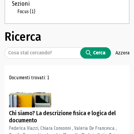
Sezioni
Focus
(1)
Ricerca
Cerca
Cerca
Azzera
Risultati di ricerca
Documenti trovati: 1
Chi siamo? La descrizione fisica e logica del
documento
Federica Viazzi, Chiara Consonni , Valeria De Francesca ,