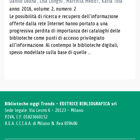
Danilo Deana , Lisa Longhi , Marcella Medici , Katia Toia
anno: 2016, volume: 2, numero: 2
Le possibilità di ricerca e recupero dell’informazione
offerte dalla rete Internet hanno portato a una
progressiva perdita di importanza dei cataloghi delle
biblioteche come punti di accesso privilegiato
all’informazione. Al contempo le biblioteche digitali,
spesso modellate sulla base di quelle ...
Biblioteche oggi Trends - EDITRICE BIBLIOGRAFICA srl
Sede legale: Via Lesmi 6 - 20123 - Milano
P.IVA, C.F. 01823660152
R.E.A. C.C.I.A.A. di Milano N. Rea 878486