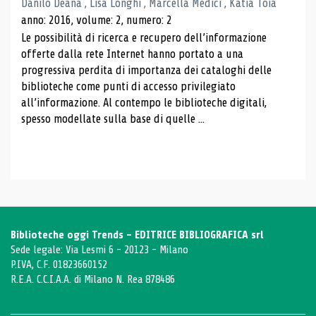
Danilo Deana , Lisa Longhi , Marcella Medici , Katia Toia
anno: 2016, volume: 2, numero: 2
Le possibilità di ricerca e recupero dell’informazione
offerte dalla rete Internet hanno portato a una
progressiva perdita di importanza dei cataloghi delle
biblioteche come punti di accesso privilegiato
all’informazione. Al contempo le biblioteche digitali,
spesso modellate sulla base di quelle ...
Biblioteche oggi Trends - EDITRICE BIBLIOGRAFICA srl
Sede legale: Via Lesmi 6 - 20123 - Milano
P.IVA, C.F. 01823660152
R.E.A. C.C.I.A.A. di Milano N. Rea 878486