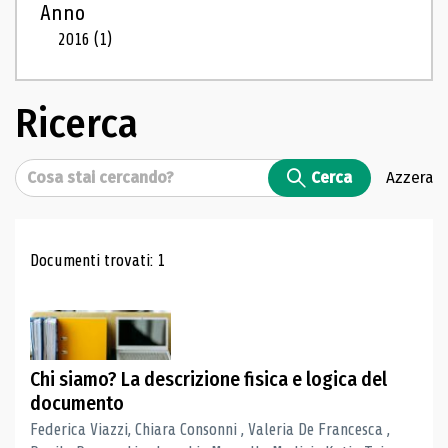
Anno
2016
(1)
Ricerca
Cerca
Cerca
Azzera
Risultati di ricerca
Documenti trovati: 1
Chi siamo? La descrizione fisica e logica del
documento
Federica Viazzi, Chiara Consonni , Valeria De Francesca ,