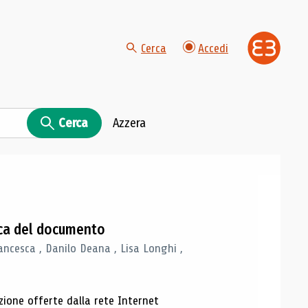
Cerca
Accedi
Cerca
Azzera
gica del documento
ancesca , Danilo Deana , Lisa Longhi ,
azione offerte dalla rete Internet