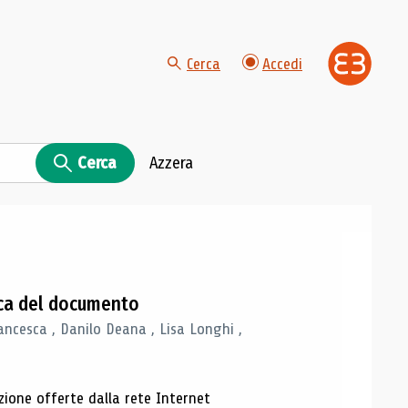
Cerca
Accedi
Cerca
Azzera
gica del documento
ancesca , Danilo Deana , Lisa Longhi ,
azione offerte dalla rete Internet