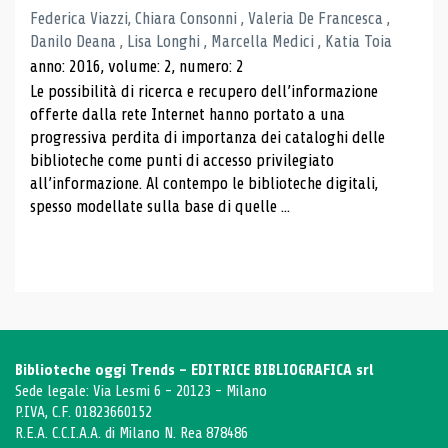
Federica Viazzi, Chiara Consonni , Valeria De Francesca ,
Danilo Deana , Lisa Longhi , Marcella Medici , Katia Toia
anno: 2016, volume: 2, numero: 2
Le possibilità di ricerca e recupero dell’informazione
offerte dalla rete Internet hanno portato a una
progressiva perdita di importanza dei cataloghi delle
biblioteche come punti di accesso privilegiato
all’informazione. Al contempo le biblioteche digitali,
spesso modellate sulla base di quelle ...
Biblioteche oggi Trends - EDITRICE BIBLIOGRAFICA srl
Sede legale: Via Lesmi 6 - 20123 - Milano
P.IVA, C.F. 01823660152
R.E.A. C.C.I.A.A. di Milano N. Rea 878486