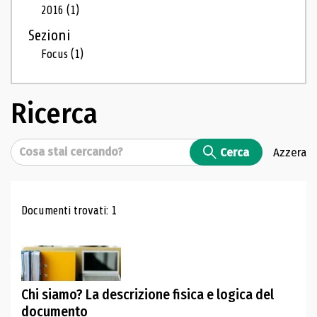
2016
(1)
Sezioni
Focus
(1)
Ricerca
Cerca
Cerca
Azzera
Risultati di ricerca
Documenti trovati: 1
Chi siamo? La descrizione fisica e logica del
documento