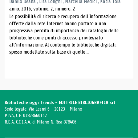
Danilo Deana , Lisa Longhi , Marcella Medici , Katia Toia
anno: 2016, volume: 2, numero: 2
Le possibilità di ricerca e recupero dell’informazione
offerte dalla rete Internet hanno portato a una
progressiva perdita di importanza dei cataloghi delle
biblioteche come punti di accesso privilegiato
all’informazione. Al contempo le biblioteche digitali,
spesso modellate sulla base di quelle ...
Biblioteche oggi Trends - EDITRICE BIBLIOGRAFICA srl
Sede legale: Via Lesmi 6 - 20123 - Milano
P.IVA, C.F. 01823660152
R.E.A. C.C.I.A.A. di Milano N. Rea 878486