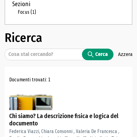
Sezioni
Focus
(1)
Ricerca
Cerca
Cerca
Azzera
Risultati di ricerca
Documenti trovati: 1
Chi siamo? La descrizione fisica e logica del
documento
Federica Viazzi, Chiara Consonni , Valeria De Francesca ,