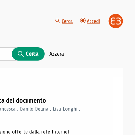
Cerca
Accedi
Cerca
Azzera
gica del documento
ancesca , Danilo Deana , Lisa Longhi ,
azione offerte dalla rete Internet