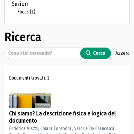
Sezioni
Focus
(1)
Ricerca
Cerca
Cerca
Azzera
Risultati di ricerca
Documenti trovati: 1
Chi siamo? La descrizione fisica e logica del
documento
Federica Viazzi, Chiara Consonni , Valeria De Francesca ,