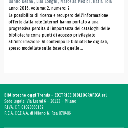
Danilo Deana , Lisa Longhi , Marcella Medici , Katia Toia
anno: 2016, volume: 2, numero: 2
Le possibilità di ricerca e recupero dell’informazione
offerte dalla rete Internet hanno portato a una
progressiva perdita di importanza dei cataloghi delle
biblioteche come punti di accesso privilegiato
all’informazione. Al contempo le biblioteche digitali,
spesso modellate sulla base di quelle ...
Biblioteche oggi Trends - EDITRICE BIBLIOGRAFICA srl
Sede legale: Via Lesmi 6 - 20123 - Milano
P.IVA, C.F. 01823660152
R.E.A. C.C.I.A.A. di Milano N. Rea 878486