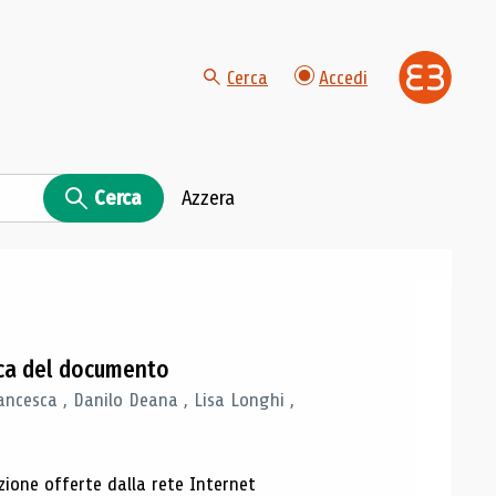
Cerca
Accedi
Cerca
Azzera
gica del documento
ancesca , Danilo Deana , Lisa Longhi ,
azione offerte dalla rete Internet