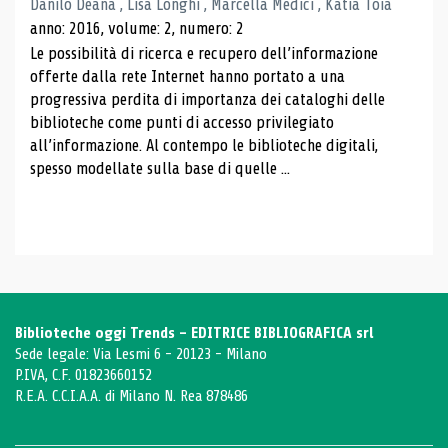
Danilo Deana , Lisa Longhi , Marcella Medici , Katia Toia
anno: 2016, volume: 2, numero: 2
Le possibilità di ricerca e recupero dell’informazione
offerte dalla rete Internet hanno portato a una
progressiva perdita di importanza dei cataloghi delle
biblioteche come punti di accesso privilegiato
all’informazione. Al contempo le biblioteche digitali,
spesso modellate sulla base di quelle ...
Biblioteche oggi Trends - EDITRICE BIBLIOGRAFICA srl
Sede legale: Via Lesmi 6 - 20123 - Milano
P.IVA, C.F. 01823660152
R.E.A. C.C.I.A.A. di Milano N. Rea 878486