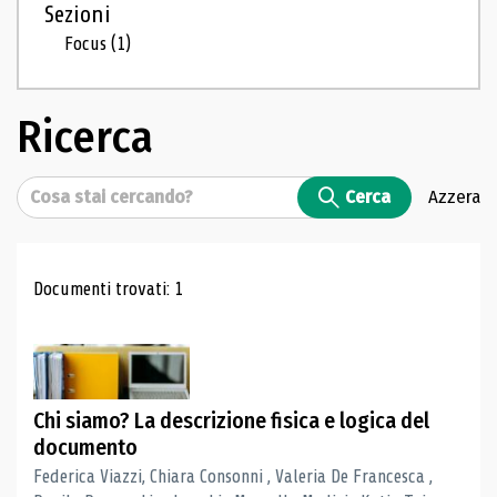
Sezioni
Focus
(1)
Ricerca
Cerca
Cerca
Azzera
Risultati di ricerca
Documenti trovati: 1
Chi siamo? La descrizione fisica e logica del
documento
Federica Viazzi, Chiara Consonni , Valeria De Francesca ,