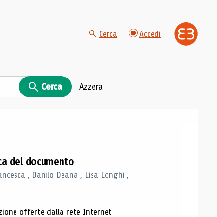
Cerca
Accedi
Cerca
Azzera
gica del documento
ancesca , Danilo Deana , Lisa Longhi ,
azione offerte dalla rete Internet