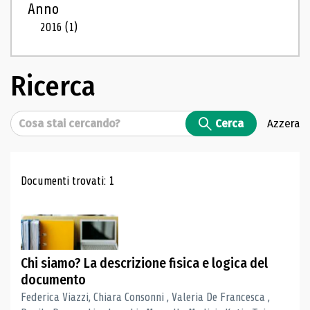
Anno
2016
(1)
Ricerca
Cerca
Cerca
Azzera
Risultati di ricerca
Documenti trovati: 1
Chi siamo? La descrizione fisica e logica del
documento
Federica Viazzi, Chiara Consonni , Valeria De Francesca ,