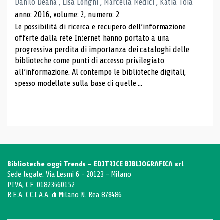
Danilo Deana , Lisa Longhi , Marcella Medici , Katia Toia
anno: 2016, volume: 2, numero: 2
Le possibilità di ricerca e recupero dell’informazione
offerte dalla rete Internet hanno portato a una
progressiva perdita di importanza dei cataloghi delle
biblioteche come punti di accesso privilegiato
all’informazione. Al contempo le biblioteche digitali,
spesso modellate sulla base di quelle ...
Biblioteche oggi Trends - EDITRICE BIBLIOGRAFICA srl
Sede legale: Via Lesmi 6 - 20123 - Milano
P.IVA, C.F. 01823660152
R.E.A. C.C.I.A.A. di Milano N. Rea 878486