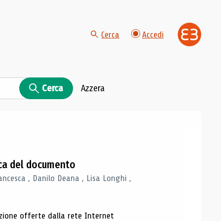
Cerca
Accedi
Cerca
Azzera
gica del documento
ancesca , Danilo Deana , Lisa Longhi ,
azione offerte dalla rete Internet