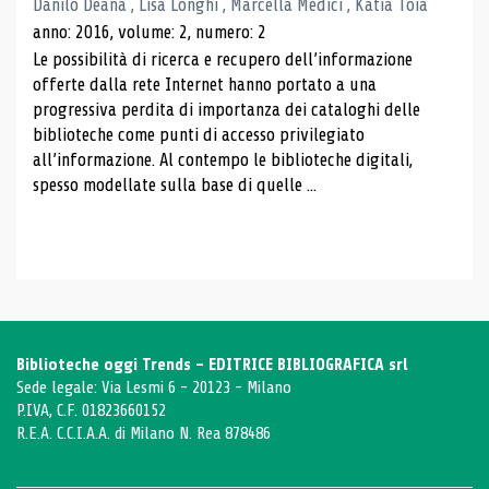
Danilo Deana , Lisa Longhi , Marcella Medici , Katia Toia
anno: 2016, volume: 2, numero: 2
Le possibilità di ricerca e recupero dell’informazione
offerte dalla rete Internet hanno portato a una
progressiva perdita di importanza dei cataloghi delle
biblioteche come punti di accesso privilegiato
all’informazione. Al contempo le biblioteche digitali,
spesso modellate sulla base di quelle ...
Biblioteche oggi Trends - EDITRICE BIBLIOGRAFICA srl
Sede legale: Via Lesmi 6 - 20123 - Milano
P.IVA, C.F. 01823660152
R.E.A. C.C.I.A.A. di Milano N. Rea 878486