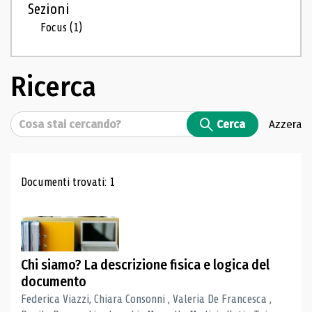
Sezioni
Focus
(1)
Ricerca
Cerca
Cerca
Azzera
Risultati di ricerca
Documenti trovati: 1
Chi siamo? La descrizione fisica e logica del
documento
Federica Viazzi, Chiara Consonni , Valeria De Francesca ,