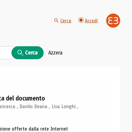
Cerca
Accedi
Cerca
Azzera
gica del documento
ancesca , Danilo Deana , Lisa Longhi ,
azione offerte dalla rete Internet