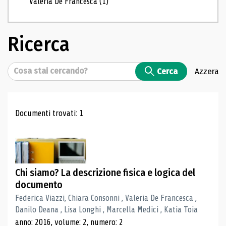
Valeria De Francesca
(1)
Ricerca
Cerca
Cerca
Azzera
Risultati di ricerca
Documenti trovati: 1
Chi siamo? La descrizione fisica e logica del
documento
Federica Viazzi, Chiara Consonni , Valeria De Francesca ,
Danilo Deana , Lisa Longhi , Marcella Medici , Katia Toia
anno: 2016, volume: 2, numero: 2