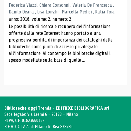
Federica Viazzi, Chiara Consonni , Valeria De Francesca ,
Danilo Deana , Lisa Longhi , Marcella Medici , Katia Toia
anno: 2016, volume: 2, numero: 2
Le possibilità di ricerca e recupero dell’informazione
offerte dalla rete Internet hanno portato a una
progressiva perdita di importanza dei cataloghi delle
biblioteche come punti di accesso privilegiato
all’informazione. Al contempo le biblioteche digitali,
spesso modellate sulla base di quelle ...
Biblioteche oggi Trends - EDITRICE BIBLIOGRAFICA srl
Sede legale: Via Lesmi 6 - 20123 - Milano
P.IVA, C.F. 01823660152
R.E.A. C.C.I.A.A. di Milano N. Rea 878486