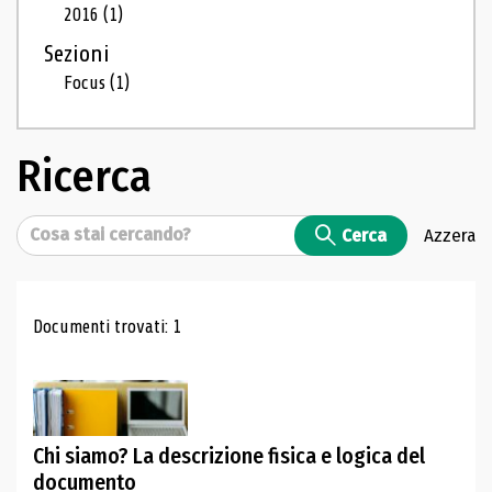
2016
(1)
Sezioni
Focus
(1)
Ricerca
Cerca
Cerca
Azzera
Risultati di ricerca
Documenti trovati: 1
Chi siamo? La descrizione fisica e logica del
documento