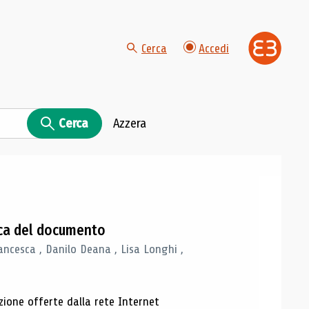
Cerca
Accedi
Cerca
Azzera
gica del documento
ancesca , Danilo Deana , Lisa Longhi ,
azione offerte dalla rete Internet