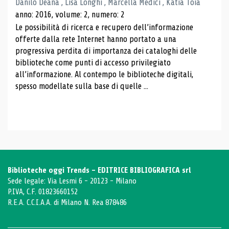
Danilo Deana , Lisa Longhi , Marcella Medici , Katia Toia
anno: 2016, volume: 2, numero: 2
Le possibilità di ricerca e recupero dell’informazione
offerte dalla rete Internet hanno portato a una
progressiva perdita di importanza dei cataloghi delle
biblioteche come punti di accesso privilegiato
all’informazione. Al contempo le biblioteche digitali,
spesso modellate sulla base di quelle ...
Biblioteche oggi Trends - EDITRICE BIBLIOGRAFICA srl
Sede legale: Via Lesmi 6 - 20123 - Milano
P.IVA, C.F. 01823660152
R.E.A. C.C.I.A.A. di Milano N. Rea 878486