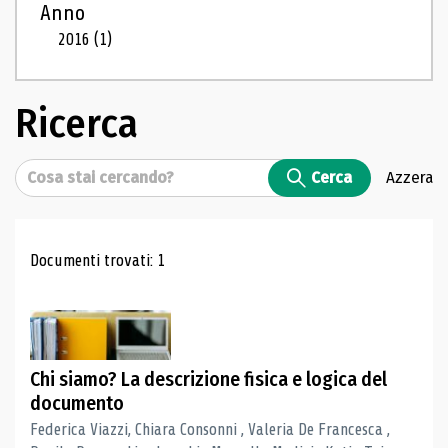
Anno
2016
(1)
Ricerca
Cerca
Cerca
Azzera
Risultati di ricerca
Documenti trovati: 1
Chi siamo? La descrizione fisica e logica del
documento
Federica Viazzi, Chiara Consonni , Valeria De Francesca ,