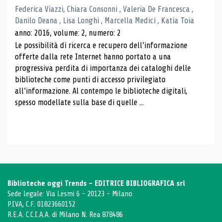
Federica Viazzi, Chiara Consonni , Valeria De Francesca ,
Danilo Deana , Lisa Longhi , Marcella Medici , Katia Toia
anno: 2016, volume: 2, numero: 2
Le possibilità di ricerca e recupero dell’informazione
offerte dalla rete Internet hanno portato a una
progressiva perdita di importanza dei cataloghi delle
biblioteche come punti di accesso privilegiato
all’informazione. Al contempo le biblioteche digitali,
spesso modellate sulla base di quelle ...
Biblioteche oggi Trends - EDITRICE BIBLIOGRAFICA srl
Sede legale: Via Lesmi 6 - 20123 - Milano
P.IVA, C.F. 01823660152
R.E.A. C.C.I.A.A. di Milano N. Rea 878486