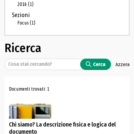
2016
(1)
Sezioni
Focus
(1)
Ricerca
Cerca
Cerca
Azzera
Risultati di ricerca
Documenti trovati: 1
Chi siamo? La descrizione fisica e logica del
documento