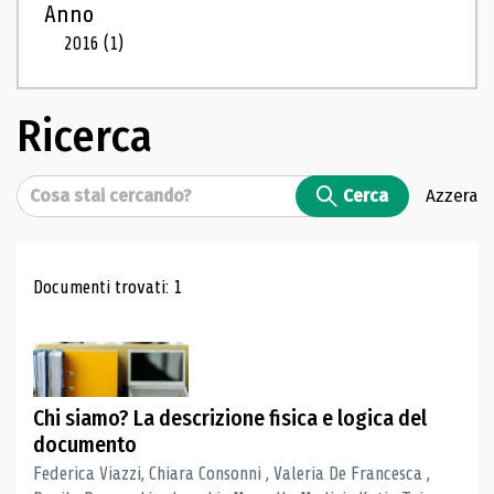
Anno
2016
(1)
Ricerca
Cerca
Cerca
Azzera
Risultati di ricerca
Documenti trovati: 1
Chi siamo? La descrizione fisica e logica del
documento
Federica Viazzi, Chiara Consonni , Valeria De Francesca ,