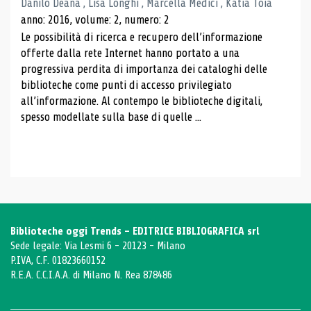
Danilo Deana , Lisa Longhi , Marcella Medici , Katia Toia
anno: 2016, volume: 2, numero: 2
Le possibilità di ricerca e recupero dell’informazione
offerte dalla rete Internet hanno portato a una
progressiva perdita di importanza dei cataloghi delle
biblioteche come punti di accesso privilegiato
all’informazione. Al contempo le biblioteche digitali,
spesso modellate sulla base di quelle ...
Biblioteche oggi Trends - EDITRICE BIBLIOGRAFICA srl
Sede legale: Via Lesmi 6 - 20123 - Milano
P.IVA, C.F. 01823660152
R.E.A. C.C.I.A.A. di Milano N. Rea 878486