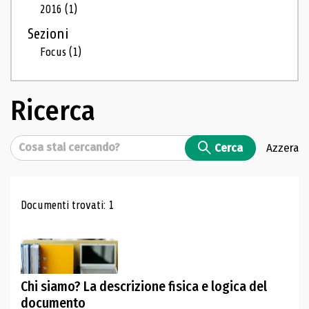
2016
(1)
Sezioni
Focus
(1)
Ricerca
Cerca
Cerca
Azzera
Risultati di ricerca
Documenti trovati: 1
Chi siamo? La descrizione fisica e logica del
documento