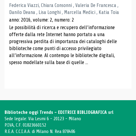
Federica Viazzi, Chiara Consonni , Valeria De Francesca ,
Danilo Deana , Lisa Longhi , Marcella Medici , Katia Toia
anno: 2016, volume: 2, numero: 2
Le possibilità di ricerca e recupero dell’informazione
offerte dalla rete Internet hanno portato a una
progressiva perdita di importanza dei cataloghi delle
biblioteche come punti di accesso privilegiato
all’informazione. Al contempo le biblioteche digitali,
spesso modellate sulla base di quelle ...
Biblioteche oggi Trends - EDITRICE BIBLIOGRAFICA srl
Sede legale: Via Lesmi 6 - 20123 - Milano
P.IVA, C.F. 01823660152
R.E.A. C.C.I.A.A. di Milano N. Rea 878486